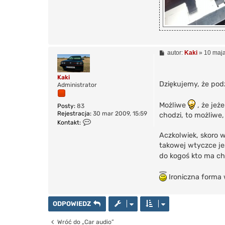
P
autor:
Kaki
»
10 maja
o
s
t
Kaki
Dziękujemy, że podz
Administrator
Możliwe
, że jeż
Posty:
83
Rejestracja:
30 mar 2009, 15:59
chodzi, to możliwe, 
S
Kontakt:
k
Aczkolwiek, skoro w
o
n
takowej wtyczce je
t
do kogoś kto ma c
a
k
t
Ironiczna forma
u
j
s
i
ODPOWIEDZ
ę
z
Wróć do „Car audio”