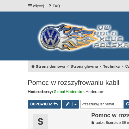
Więcej…
FAQ
Strona domowa
Strona główna
Technika
C
Pomoc w rozszyfrowaniu kabli
Moderatorzy:
Global Moderator
,
Moderator
ODPOWIEDZ
Pomoc w rozs
S
P
autor:
Scorpio
»
09 m
o