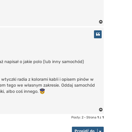
N
a
g
ó
r
ę
aż napisał o jakie polo (lub inny samochód)
 wtyczki radia z kolorami kabli i opisem pinów w
ęciem tego we własnym zakresie. Oddaj samochód
iki, albo coś innego.
N
a
Posty: 2 • Strona
1
z
1
g
ó
Przejdź do
r