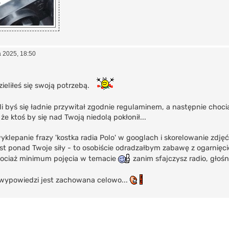
 2025, 18:50
ieliłeś się swoją potrzebą.
eli byś się ładnie przywitał zgodnie regulaminem, a następnie choci
że ktoś by się nad Twoją niedolą pokłonił...
yklepanie frazy 'kostka radia Polo' w googlach i skorelowanie zdjęć
st ponad Twoje siły - to osobiście odradzałbym zabawę z ogarni
hociaż minimum pojęcia w temacie
zanim sfajczysz radio, głośn
 wypowiedzi jest zachowana celowo...