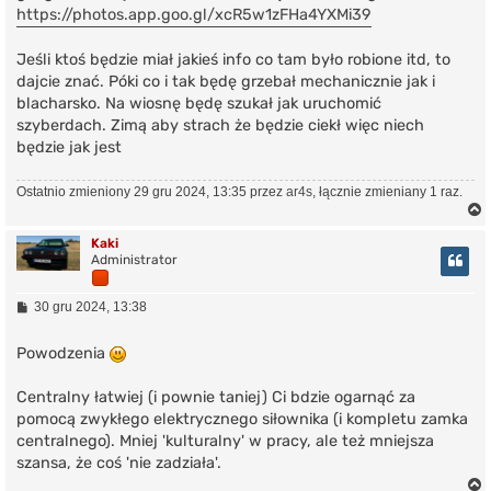
https://photos.app.goo.gl/xcR5w1zFHa4YXMi39
Jeśli ktoś będzie miał jakieś info co tam było robione itd, to
dajcie znać. Póki co i tak będę grzebał mechanicznie jak i
blacharsko. Na wiosnę będę szukał jak uruchomić
szyberdach. Zimą aby strach że będzie ciekł więc niech
będzie jak jest
Ostatnio zmieniony 29 gru 2024, 13:35 przez
ar4s
, łącznie zmieniany 1 raz.
Kaki
Administrator
r
P
30 gru 2024, 13:38
o
s
t
Powodzenia
Centralny łatwiej (i pownie taniej) Ci bdzie ogarnąć za
pomocą zwykłego elektrycznego siłownika (i kompletu zamka
centralnego). Mniej 'kulturalny' w pracy, ale też mniejsza
szansa, że coś 'nie zadziała'.