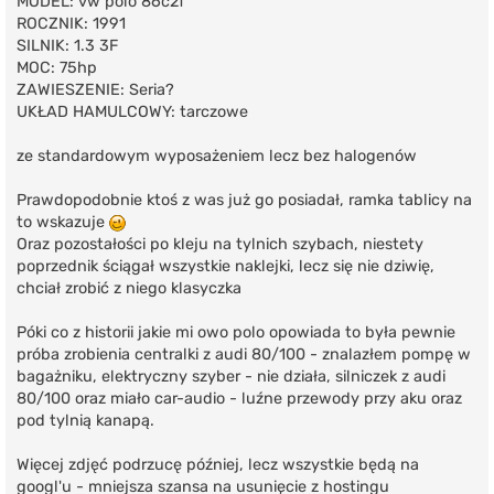
MODEL: vw polo 86c2f
ROCZNIK: 1991
SILNIK: 1.3 3F
MOC: 75hp
ZAWIESZENIE: Seria?
UKŁAD HAMULCOWY: tarczowe
ze standardowym wyposażeniem lecz bez halogenów
Prawdopodobnie ktoś z was już go posiadał, ramka tablicy na
to wskazuje
Oraz pozostałości po kleju na tylnich szybach, niestety
poprzednik ściągał wszystkie naklejki, lecz się nie dziwię,
chciał zrobić z niego klasyczka
Póki co z historii jakie mi owo polo opowiada to była pewnie
próba zrobienia centralki z audi 80/100 - znalazłem pompę w
bagażniku, elektryczny szyber - nie działa, silniczek z audi
80/100 oraz miało car-audio - luźne przewody przy aku oraz
pod tylnią kanapą.
Więcej zdjęć podrzucę później, lecz wszystkie będą na
googl'u - mniejsza szansa na usunięcie z hostingu