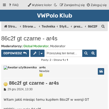
FAQ
Wybierz kolor
Zarejestruj się
Zaloguj się
VWPolo Klub
S
Strona domowa
Strona główna
Technika
Styling / Fotki aut
prezentacja samochodów użytkowników
86C2F
z
86c2f gt czarne - ar4s
u
Moderatorzy:
Global Moderator
,
Moderator
k
Szukaj
Wyszuki
ODPOWIEDZ
a
Posty: 2 • Strona
1
z
1
j
ar4s
Newbie
86c2f gt czarne - ar4s
P
29 gru 2024, 13:30
o
s
t
Witam jakiś miesiąc temu kupiłem 86c2f w wersji GT