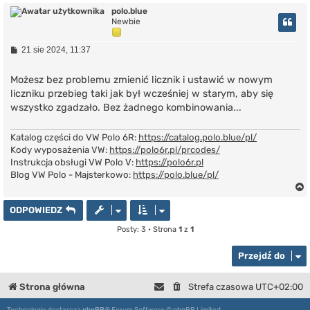
polo.blue
Newbie
r
P
21 sie 2024, 11:37
o
s
t
Możesz bez problemu zmienić licznik i ustawić w nowym
liczniku przebieg taki jak był wcześniej w starym, aby się
wszystko zgadzało. Bez żadnego kombinowania...
Katalog części do VW Polo 6R:
https://catalog.polo.blue/pl/
Kody wyposażenia VW:
https://polo6r.pl/prcodes/
Instrukcja obsługi VW Polo V:
https://polo6r.pl
Blog VW Polo - Majsterkowo:
https://polo.blue/pl/
ODPOWIEDZ
Posty: 3 • Strona
1
z
1
r
Przejdź do
Strona główna
Strefa czasowa
UTC+02:00