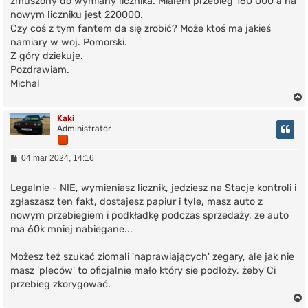
zmuszony do wymiany licznika. Mialem przebieg 160 000 a na
nowym liczniku jest 220000.
Czy coś z tym fantem da się zrobić? Może ktoś ma jakieś
namiary w woj. Pomorski.
Z góry dziekuje.
Pozdrawiam.
Michal
Kaki
Administrator
r
P
04 mar 2024, 14:16
o
s
t
Legalnie - NIE, wymieniasz licznik, jedziesz na Stacje kontroli i
zgłaszasz ten fakt, dostajesz papiur i tyle, masz auto z
nowym przebiegiem i podkładkę podczas sprzedaży, ze auto
ma 60k mniej nabiegane...
Możesz też szukać ziomali 'naprawiających' zegary, ale jak nie
masz 'pleców' to oficjalnie mało który sie podłoży, żeby Ci
przebieg zkorygować.