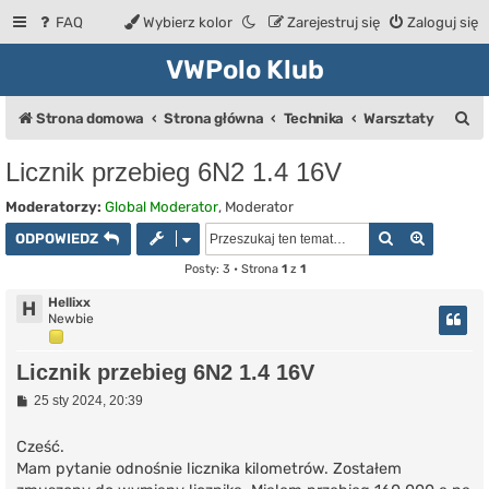
FAQ
Wybierz kolor
Zarejestruj się
Zaloguj się
VWPolo Klub
S
Strona domowa
Strona główna
Technika
Warsztaty
z
Licznik przebieg 6N2 1.4 16V
u
Moderatorzy:
Global Moderator
,
Moderator
k
Szukaj
Wyszuki
ODPOWIEDZ
a
Posty: 3 • Strona
1
z
1
j
Hellixx
H
Newbie
Licznik przebieg 6N2 1.4 16V
P
25 sty 2024, 20:39
o
s
t
Cześć.
Mam pytanie odnośnie licznika kilometrów. Zostałem