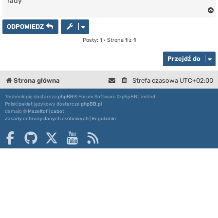
rady
ODPOWIEDZ
Posty: 1 • Strona
1
z
1
r
Przejdź do
Strona główna
Strefa czasowa
UTC+02:00
Technologię dostarcza
phpBB
® Forum Software © phpBB Limited
Polski pakiet językowy dostarcza
phpBB.pl
damaïo ©
Mazeltof
|
cabot
Zasady ochrony danych osobowych
|
Regulamin