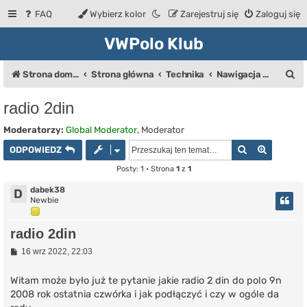
FAQ
Wybierz kolor
Zarejestruj się
Zaloguj się
VWPolo Klub
S
Strona domowa
Strona główna
Technika
Nawigacja / CB Radio
z
radio 2din
u
Moderatorzy:
Global Moderator
,
Moderator
k
Szukaj
Wyszuki
ODPOWIEDZ
a
Posty: 1 • Strona
1
z
1
j
dabek38
D
Newbie
radio 2din
P
16 wrz 2022, 22:03
o
s
t
Witam może było już te pytanie jakie radio 2 din do polo 9n
2008 rok ostatnia czwórka i jak podłączyć i czy w ogóle da