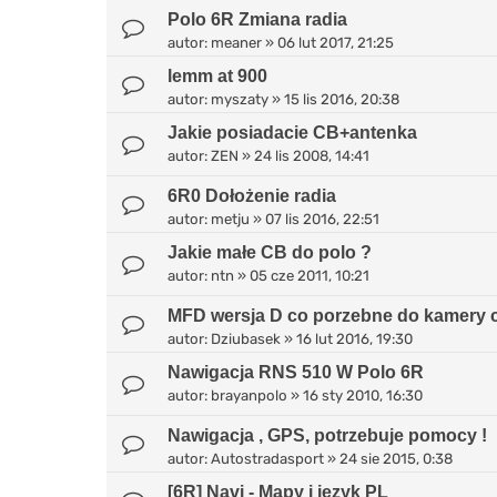
Polo 6R Zmiana radia
autor:
meaner
»
06 lut 2017, 21:25
lemm at 900
autor:
myszaty
»
15 lis 2016, 20:38
Jakie posiadacie CB+antenka
autor:
ZEN
»
24 lis 2008, 14:41
6R0 Dołożenie radia
autor:
metju
»
07 lis 2016, 22:51
Jakie małe CB do polo ?
autor:
ntn
»
05 cze 2011, 10:21
MFD wersja D co porzebne do kamery 
autor:
Dziubasek
»
16 lut 2016, 19:30
Nawigacja RNS 510 W Polo 6R
autor:
brayanpolo
»
16 sty 2010, 16:30
Nawigacja , GPS, potrzebuje pomocy !
autor:
Autostradasport
»
24 sie 2015, 0:38
[6R] Navi - Mapy i język PL