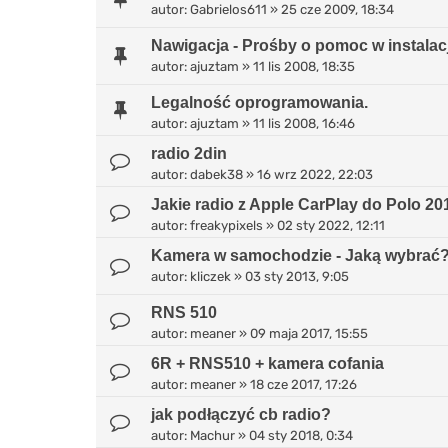
autor:
Gabrielos611
»
25 cze 2009, 18:34
Nawigacja - Prośby o pomoc w instalacj
autor:
ajuztam
»
11 lis 2008, 18:35
Legalność oprogramowania.
autor:
ajuztam
»
11 lis 2008, 16:46
radio 2din
autor:
dabek38
»
16 wrz 2022, 22:03
Jakie radio z Apple CarPlay do Polo 20
autor:
freakypixels
»
02 sty 2022, 12:11
Kamera w samochodzie - Jaką wybrać
autor:
kliczek
»
03 sty 2013, 9:05
RNS 510
autor:
meaner
»
09 maja 2017, 15:55
6R + RNS510 + kamera cofania
autor:
meaner
»
18 cze 2017, 17:26
jak podłączyć cb radio?
autor:
Machur
»
04 sty 2018, 0:34