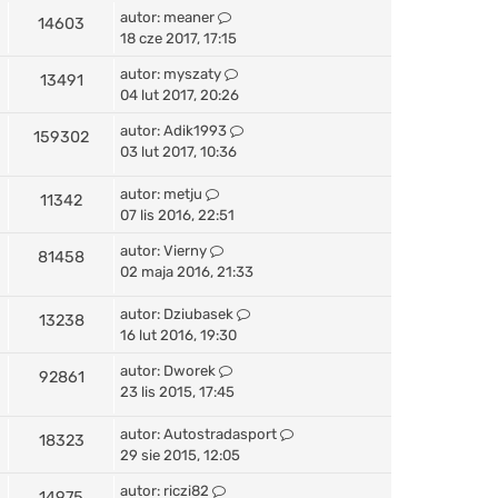
autor:
meaner
14603
18 cze 2017, 17:15
autor:
myszaty
13491
04 lut 2017, 20:26
autor:
Adik1993
159302
03 lut 2017, 10:36
autor:
metju
11342
07 lis 2016, 22:51
autor:
Vierny
81458
02 maja 2016, 21:33
autor:
Dziubasek
13238
16 lut 2016, 19:30
autor:
Dworek
92861
23 lis 2015, 17:45
autor:
Autostradasport
18323
29 sie 2015, 12:05
autor:
riczi82
14975