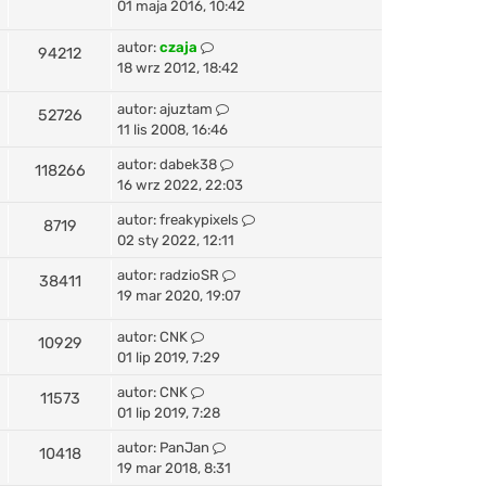
01 maja 2016, 10:42
autor:
czaja
94212
18 wrz 2012, 18:42
autor:
ajuztam
52726
11 lis 2008, 16:46
autor:
dabek38
118266
16 wrz 2022, 22:03
autor:
freakypixels
8719
02 sty 2022, 12:11
autor:
radzioSR
38411
19 mar 2020, 19:07
autor:
CNK
10929
01 lip 2019, 7:29
autor:
CNK
11573
01 lip 2019, 7:28
autor:
PanJan
10418
19 mar 2018, 8:31