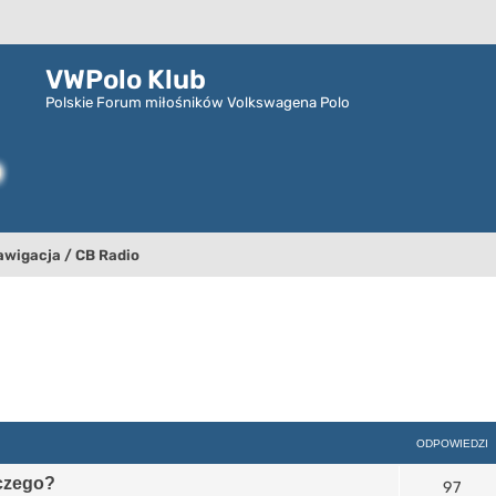
VWPolo Klub
Polskie Forum miłośników Volkswagena Polo
awigacja / CB Radio
szukiwanie zaawansowane
ODPOWIEDZI
aczego?
97