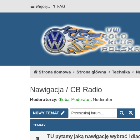
Więcej…
FAQ
Strona domowa
Strona główna
Technika
N
Nawigacja / CB Radio
Moderatorzy:
Global Moderator
,
Moderator
Szukaj
Wy
NOWY TEMAT
TEMATY
TU pytamy jaką nawigację wybrać i dl