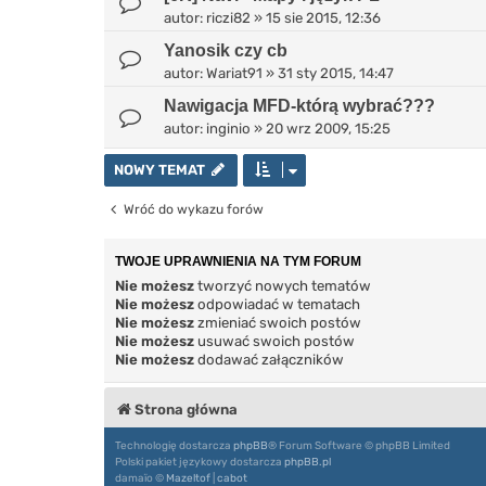
autor:
riczi82
»
15 sie 2015, 12:36
Yanosik czy cb
autor:
Wariat91
»
31 sty 2015, 14:47
Nawigacja MFD-którą wybrać???
autor:
inginio
»
20 wrz 2009, 15:25
NOWY TEMAT
Wróć do wykazu forów
TWOJE UPRAWNIENIA NA TYM FORUM
Nie możesz
tworzyć nowych tematów
Nie możesz
odpowiadać w tematach
Nie możesz
zmieniać swoich postów
Nie możesz
usuwać swoich postów
Nie możesz
dodawać załączników
Strona główna
Technologię dostarcza
phpBB
® Forum Software © phpBB Limited
Polski pakiet językowy dostarcza
phpBB.pl
damaïo ©
Mazeltof
|
cabot