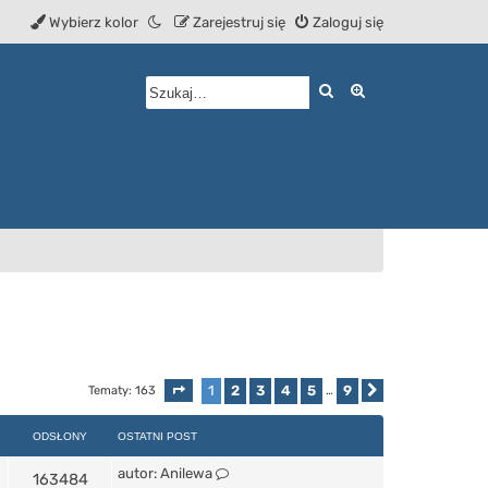
Wybierz kolor
Zarejestruj się
Zaloguj się
Szukaj
Wyszukiwanie z
1
2
3
4
5
9
Tematy: 163
Strona
1
z
9
…
Następna
ODSŁONY
OSTATNI POST
autor:
Anilewa
163484