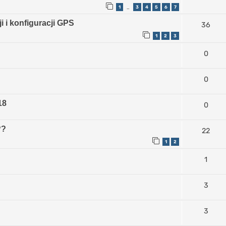
1
3
4
5
6
7
…
i i konfiguracji GPS
36
1
2
3
0
0
18
0
??
22
1
2
1
3
3