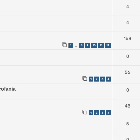
4
4
168
1
8
9
10
11
12
…
0
56
1
2
3
4
cofania
0
48
1
2
3
4
5
0