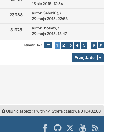
15 sie 2015, 12:36
autor:
Seba10
23388
29 maja 2015, 22:58
autor:
jhosef
51375
29 maja 2015, 13:47
1
2
3
4
5
9
Tematy: 163
Strona
1
z
9
…
Następna
Przejdź do
Usuń ciasteczka witryny
Strefa czasowa
UTC+02:00