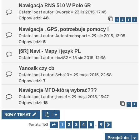
Nawigacja RNS 510 W Polo 6R
Ostatni post autor:
Dworek
«
23 lis 2015, 17:45
Odpowiedzi:
48
1
2
3
4
Nawigacja , GPS, potrzebuje pomocy !
Ostatni post autor:
Autostradasport
«
29 sie 2015, 12:05
Odpowiedzi:
5
[6R] Navi - Mapy i język PL
Ostatni post autor:
riczi82
«
15 sie 2015, 12:36
Yanosik czy cb
Ostatni post autor:
Seba10
«
29 maja 2015, 22:58
Odpowiedzi:
7
Nawigacja MFD-którą wybrać???
Ostatni post autor:
jhosef
«
29 maja 2015, 13:47
Odpowiedzi:
18
1
2
NOWY TEMAT
1
2
3
4
5
9
Tematy: 163
Strona
1
z
9
…
Następna
Przejdź do