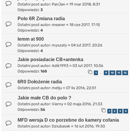
Ostatni post autor:
PanJan
«
19 mar 2018, 8:31
Odpowiedzi:
3
Polo 6R Zmiana radia
Ostatni post autor:
meaner
«
18 cze 2017, 17:15
Odpowiedzi:
4
lemm at 900
Ostatni post autor:
myszaty
«
04 lut 2017, 20:26
Odpowiedzi:
4
Jakie posiadacie CB+antenka
Ostatni post autor:
Adik1993
«
03 lut 2017, 10:36
Odpowiedzi:
168
1
9
10
11
12
…
6R0 Dołożenie radia
Ostatni post autor:
metju
«
07 lis 2016, 22:51
Jakie małe CB do polo ?
Ostatni post autor:
Vierny
«
02 maja 2016, 21:33
Odpowiedzi:
56
1
2
3
4
MFD wersja D co porzebne do kamery cofania
Ostatni post autor:
Dziubasek
«
16 lut 2016, 19:30