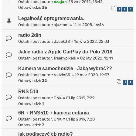
Ostatni post autor:
czaja
«
18 wrz 2012, 18:42
Odpowiedzi:
36
1
2
3
Legalność oprogramowania.
Ostatni post autor:
ajuztam
«
11 lis 2008, 16:46
radio 2din
Ostatni post autor:
dabek38
«
16 wrz 2022, 22:03
Jakie radio z Apple CarPlay do Polo 2018
Ostatni post autor:
freakypixels
«
02 sty 2022, 12:11
Kamera w samochodzie - Jaką wybrać??
Ostatni post autor:
radzioSR
«
19 mar 2020, 19:07
Odpowiedzi:
22
1
2
RNS 510
Ostatni post autor:
CNK
«
01 lip 2019, 7:29
Odpowiedzi:
1
6R + RNS510 + kamera cofania
Ostatni post autor:
CNK
«
01 lip 2019, 7:28
Odpowiedzi:
3
jak podłączyć cb radio?