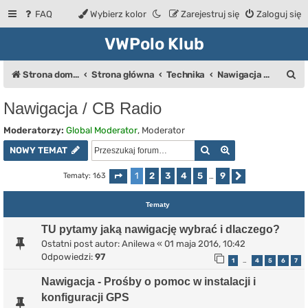
FAQ
Wybierz kolor
Zarejestruj się
Zaloguj się
VWPolo Klub
S
Strona domowa
Strona główna
Technika
Nawigacja / CB Radio
z
Nawigacja / CB Radio
u
Moderatorzy:
Global Moderator
,
Moderator
k
Szukaj
Wyszukiwanie z
NOWY TEMAT
a
j
1
2
3
4
5
9
Tematy: 163
Strona
1
z
9
…
Następna
Tematy
TU pytamy jaką nawigację wybrać i dlaczego?
Ostatni post autor:
Anilewa
«
01 maja 2016, 10:42
Odpowiedzi:
97
1
4
5
6
7
…
Nawigacja - Prośby o pomoc w instalacji i
konfiguracji GPS