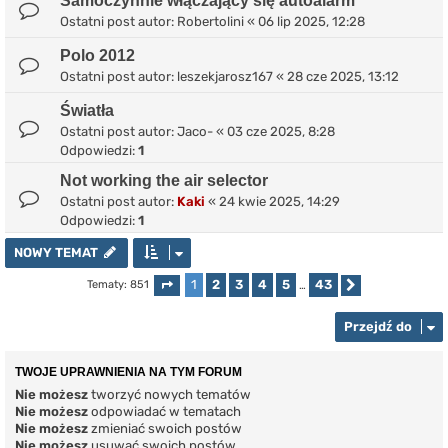
Samoczynnie włączający się autoalarm
Ostatni post autor:
Robertolini
«
06 lip 2025, 12:28
Polo 2012
Ostatni post autor:
leszekjarosz167
«
28 cze 2025, 13:12
Światła
Ostatni post autor:
Jaco-
«
03 cze 2025, 8:28
Odpowiedzi:
1
Not working the air selector
Ostatni post autor:
Kaki
«
24 kwie 2025, 14:29
Odpowiedzi:
1
NOWY TEMAT
1
2
3
4
5
43
Tematy: 851
Strona
1
z
43
…
Następna
Przejdź do
TWOJE UPRAWNIENIA NA TYM FORUM
Nie możesz
tworzyć nowych tematów
Nie możesz
odpowiadać w tematach
Nie możesz
zmieniać swoich postów
Nie możesz
usuwać swoich postów