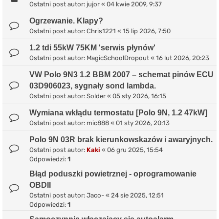
Ostatni post autor:
jujor
«
04 kwie 2009, 9:37
Ogrzewanie. Klapy?
Ostatni post autor:
Chris1221
«
15 lip 2026, 7:50
1.2 tdi 55kW 75KM 'serwis płynów'
Ostatni post autor:
MagicSchoolDropout
«
16 lut 2026, 20:23
VW Polo 9N3 1.2 BBM 2007 – schemat pinów ECU
03D906023, sygnały sond lambda.
Ostatni post autor:
Solder
«
05 sty 2026, 16:15
Wymiana wkłądu termostatu [Polo 9N, 1.2 47kW]
Ostatni post autor:
mic888
«
01 sty 2026, 20:13
Polo 9N 03R brak kierunkowskazów i awaryjnych.
Ostatni post autor:
Kaki
«
06 gru 2025, 15:54
Odpowiedzi:
1
Błąd poduszki powietrznej - oprogramowanie
OBDII
Ostatni post autor:
Jaco-
«
24 sie 2025, 12:51
Odpowiedzi:
1