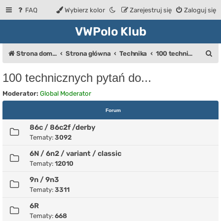
FAQ
Wybierz kolor
Zarejestruj się
Zaloguj się
VWPolo Klub
S
Strona domowa
Strona główna
Technika
100 technicznych pytań do...
z
100 technicznych pytań do...
u
Moderator:
Global Moderator
k
a
Forum
j
86c / 86c2f /derby
Tematy:
3092
6N / 6n2 / variant / classic
Tematy:
12010
9n / 9n3
Tematy:
3311
6R
Tematy:
668