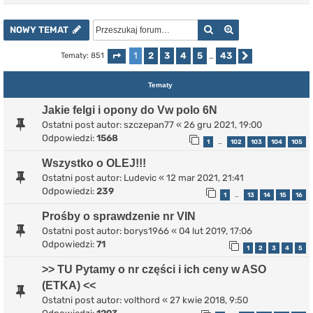
Szukaj
Wyszukiwanie z
NOWY TEMAT
1
2
3
4
5
43
Tematy: 851
Strona
1
z
43
…
Następna
Tematy
Jakie felgi i opony do Vw polo 6N
Ostatni post autor:
szczepan77
«
26 gru 2021, 19:00
Odpowiedzi:
1568
1
102
103
104
105
…
Wszystko o OLEJ!!!
Ostatni post autor:
Ludevic
«
12 mar 2021, 21:41
Odpowiedzi:
239
1
13
14
15
16
…
Prośby o sprawdzenie nr VIN
Ostatni post autor:
borys1966
«
04 lut 2019, 17:06
Odpowiedzi:
71
1
2
3
4
5
>> TU Pytamy o nr części i ich ceny w ASO
(ETKA) <<
Ostatni post autor:
volthord
«
27 kwie 2018, 9:50