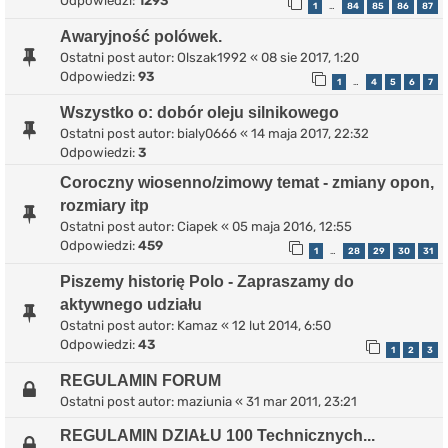
Odpowiedzi:
1293
1
84
85
86
87
…
Awaryjność polówek.
Ostatni post autor:
Olszak1992
«
08 sie 2017, 1:20
Odpowiedzi:
93
1
4
5
6
7
…
Wszystko o: dobór oleju silnikowego
Ostatni post autor:
bialy0666
«
14 maja 2017, 22:32
Odpowiedzi:
3
Coroczny wiosenno/zimowy temat - zmiany opon,
rozmiary itp
Ostatni post autor:
Ciapek
«
05 maja 2016, 12:55
Odpowiedzi:
459
1
28
29
30
31
…
Piszemy historię Polo - Zapraszamy do
aktywnego udziału
Ostatni post autor:
Kamaz
«
12 lut 2014, 6:50
Odpowiedzi:
43
1
2
3
REGULAMIN FORUM
Ostatni post autor:
maziunia
«
31 mar 2011, 23:21
REGULAMIN DZIAŁU 100 Technicznych...