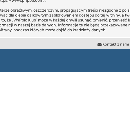
ttps://www.phpbb.com/
.
terze obraźliwym, oszczerczym, propagującym treści niezgodne z pol
ować dla ciebie całkowitym zablokowaniem dostępu do tej witryny, a t
, że „VWPolo Klub” może w każdej chwili usunąć, zmienić, przenieść 
rmacji w naszej bazie danych. Informacje te nie będą przekazywane nik
itryny, podczas których może dojść do kradzieży danych.
Kontakt z nami