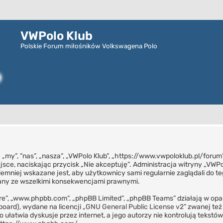
VWPolo Klub
Polskie Forum miłośników Volkswagena Polo
ej „my”, ”nas”, „nasza”, „VWPolo Klub”, „https://www.vwpoloklub.pl/foru
iejsce, naciskając przycisk „Nie akceptuję”. Administracja witryny „V
iemniej wskazane jest, aby użytkownicy sami regularnie zaglądali do te
iany ze wszelkimi konsekwencjami prawnymi.
tware”, „www.phpbb.com”, „phpBB Limited”, „phpBB Teams” działają w o
board), wydane na licencji „
GNU General Public License v2
” zwanej te
 ułatwia dyskusje przez internet, a jego autorzy nie kontrolują tekst