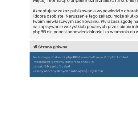
Więcej informacji o phpBB można znaleźć na stronie
h
Akceptujesz zakaz publikowania wypowiedzi o charak
i dobra osobiste. Naruszenie tego zakazu może skutk
twoim niewłaściwym zachowaniu. Wyrażasz zgodę na to
na zapisywanie wszystkich podanych przez ciebie info
phpBB nie ponosi odpowiedzialności za włamania do w
Strona główna
Technologię dostarcza
phpBB
® Forum Software © phpBB Limited
Polski pakiet językowy dostarcza
phpBB.pl
damaïo ©
Mazeltof
|
cabot
Zasady ochrony danych osobowych
|
Regulamin