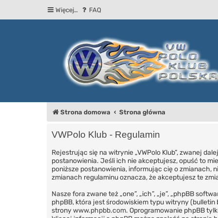
Więcej…
FAQ
Strona domowa
Strona główna
VWPolo Klub - Regulamin
Rejestrując się na witrynie „VWPolo Klub”, zwanej dal
postanowienia. Jeśli ich nie akceptujesz, opuść to m
poniższe postanowienia, informując cię o zmianach, n
zmianach regulaminu oznacza, że akceptujesz te zm
Nasze fora zwane też „one”, „ich”, „je”, „phpBB sof
phpBB, która jest środowiskiem typu witryny (bulletin 
strony
www.phpbb.com
. Oprogramowanie phpBB tylko