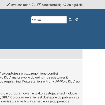
Wybierz kolor
Zarejestruj się
Zaloguj się
Szukaj
Wyszukiwanie z
m”, akceptujesz wyszczególnione poniżej
WPolo Klub” ma prawo w dowolnym czasie zmienić
go regulaminu. Korzystanie z witryny „VWPolo Klub” po
parciu o oprogramowanie wykorzystujące technologię
ż „GPL”. Oprogramowanie jest dostępne do pobrania ze
ów zamieszczanych w internecie za jego pomocą.