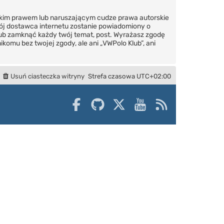
skim prawem lub naruszającym cudze prawa autorskie
wój dostawca internetu zostanie powiadomiony o
lub zamknąć każdy twój temat, post. Wyrażasz zgodę
omu bez twojej zgody, ale ani „VWPolo Klub”, ani
Usuń ciasteczka witryny
Strefa czasowa
UTC+02:00