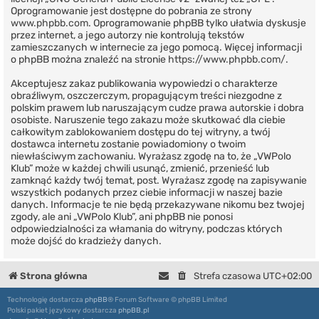
Oprogramowanie jest dostępne do pobrania ze strony
www.phpbb.com
. Oprogramowanie phpBB tylko ułatwia dyskusje
przez internet, a jego autorzy nie kontrolują tekstów
zamieszczanych w internecie za jego pomocą. Więcej informacji
o phpBB można znaleźć na stronie
https://www.phpbb.com/
.
Akceptujesz zakaz publikowania wypowiedzi o charakterze
obraźliwym, oszczerczym, propagującym treści niezgodne z
polskim prawem lub naruszającym cudze prawa autorskie i dobra
osobiste. Naruszenie tego zakazu może skutkować dla ciebie
całkowitym zablokowaniem dostępu do tej witryny, a twój
dostawca internetu zostanie powiadomiony o twoim
niewłaściwym zachowaniu. Wyrażasz zgodę na to, że „VWPolo
Klub” może w każdej chwili usunąć, zmienić, przenieść lub
zamknąć każdy twój temat, post. Wyrażasz zgodę na zapisywanie
wszystkich podanych przez ciebie informacji w naszej bazie
danych. Informacje te nie będą przekazywane nikomu bez twojej
zgody, ale ani „VWPolo Klub”, ani phpBB nie ponosi
odpowiedzialności za włamania do witryny, podczas których
może dojść do kradzieży danych.
Strona główna
Strefa czasowa
UTC+02:00
Technologię dostarcza
phpBB
® Forum Software © phpBB Limited
Polski pakiet językowy dostarcza
phpBB.pl