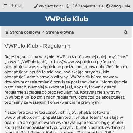
FAQ
Wybierz kolor
Zarejestruj się
Zaloguj się
VWPolo Klub
S
Strona domowa
Strona główna
z
VWPolo Klub - Regulamin
u
Rejestrując się na witrynie „VWPolo Klub”, zwanej dalej „my”, ”nas”,
k
„nasza”, „VWPolo Klub”, „https://www.vwpoloklub.pl/forum”,
a
akceptujesz wyszczególnione poniżej postanowienia. Jeśli ich nie
akceptujesz, opuść to miejsce, naciskając przycisk „Nie
j
akceptuję”. Administracja witryny „VWPolo Klub” ma prawo w
dowolnym czasie zmienić poniższe postanowienia, informując cię
o zmianach, niemniej wskazane jest, aby użytkownicy sami
regularnie zaglądali do tego regulaminu. Korzystanie z witryny
„VWPolo Klub” po zmianach regulaminu oznacza, że akceptujesz
te zmiany ze wszelkimi konsekwencjami prawnymi.
Nasze fora zwane też „one”, „ich”, „je”, „phpBB software”,
„www.phpbb.com”, „phpBB Limited”, „phpBB Teams” działają w
oparciu o oprogramowanie wykorzystujące technologię phpBB,
która jest środowiskiem typu witryny (bulletin board), wydane na
licencji „
GNU General Public License v2
” zwanej też „GPL”.