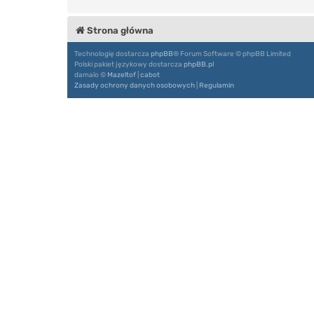
Strona główna
Technologię dostarcza
phpBB
® Forum Software © phpBB Limited
Polski pakiet językowy dostarcza
phpBB.pl
damaïo ©
Mazeltof
|
cabot
Zasady ochrony danych osobowych
|
Regulamin