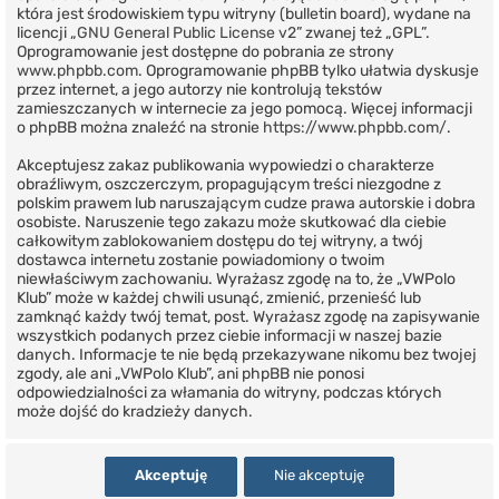
która jest środowiskiem typu witryny (bulletin board), wydane na
licencji „
GNU General Public License v2
” zwanej też „GPL”.
Oprogramowanie jest dostępne do pobrania ze strony
www.phpbb.com
. Oprogramowanie phpBB tylko ułatwia dyskusje
przez internet, a jego autorzy nie kontrolują tekstów
zamieszczanych w internecie za jego pomocą. Więcej informacji
o phpBB można znaleźć na stronie
https://www.phpbb.com/
.
Akceptujesz zakaz publikowania wypowiedzi o charakterze
obraźliwym, oszczerczym, propagującym treści niezgodne z
polskim prawem lub naruszającym cudze prawa autorskie i dobra
osobiste. Naruszenie tego zakazu może skutkować dla ciebie
całkowitym zablokowaniem dostępu do tej witryny, a twój
dostawca internetu zostanie powiadomiony o twoim
niewłaściwym zachowaniu. Wyrażasz zgodę na to, że „VWPolo
Klub” może w każdej chwili usunąć, zmienić, przenieść lub
zamknąć każdy twój temat, post. Wyrażasz zgodę na zapisywanie
wszystkich podanych przez ciebie informacji w naszej bazie
danych. Informacje te nie będą przekazywane nikomu bez twojej
zgody, ale ani „VWPolo Klub”, ani phpBB nie ponosi
odpowiedzialności za włamania do witryny, podczas których
może dojść do kradzieży danych.