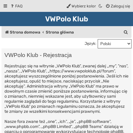
FAQ
Wybierz kolor
Zaloguj się
VWPolo Klub
S
Strona domowa
Strona główna
z
Język:
u
VWPolo Klub - Rejestracja
k
Rejestrując się na witrynie „VWPolo Klub”, zwanej dalej „my”, ”nas”,
a
„nasza”, „VWPolo Klub”, „https://www.vwpoloklub.pl/forum”,
j
akceptujesz wyszczególnione poniżej postanowienia. Jeśli ich nie
akceptujesz, opuść to miejsce, naciskając przycisk „Nie
akceptuję”. Administracja witryny „VWPolo Klub” ma prawo w
dowolnym czasie zmienić poniższe postanowienia, informując cię
o zmianach, niemniej wskazane jest, aby użytkownicy sami
regularnie zaglądali do tego regulaminu. Korzystanie z witryny
„VWPolo Klub” po zmianach regulaminu oznacza, że akceptujesz
te zmiany ze wszelkimi konsekwencjami prawnymi.
Nasze fora zwane też „one”, „ich”, „je”, „phpBB software”,
„www.phpbb.com”, „phpBB Limited”, „phpBB Teams” działają w
oparciu o oprogramowanie wykorzystujące technologię phpBB,