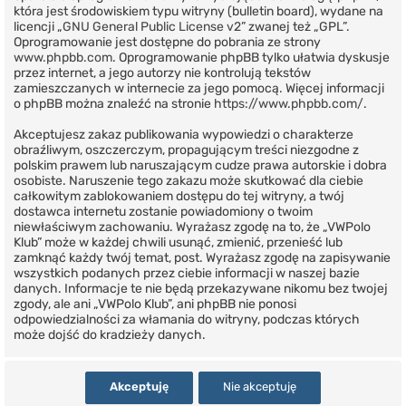
która jest środowiskiem typu witryny (bulletin board), wydane na
licencji „
GNU General Public License v2
” zwanej też „GPL”.
Oprogramowanie jest dostępne do pobrania ze strony
www.phpbb.com
. Oprogramowanie phpBB tylko ułatwia dyskusje
przez internet, a jego autorzy nie kontrolują tekstów
zamieszczanych w internecie za jego pomocą. Więcej informacji
o phpBB można znaleźć na stronie
https://www.phpbb.com/
.
Akceptujesz zakaz publikowania wypowiedzi o charakterze
obraźliwym, oszczerczym, propagującym treści niezgodne z
polskim prawem lub naruszającym cudze prawa autorskie i dobra
osobiste. Naruszenie tego zakazu może skutkować dla ciebie
całkowitym zablokowaniem dostępu do tej witryny, a twój
dostawca internetu zostanie powiadomiony o twoim
niewłaściwym zachowaniu. Wyrażasz zgodę na to, że „VWPolo
Klub” może w każdej chwili usunąć, zmienić, przenieść lub
zamknąć każdy twój temat, post. Wyrażasz zgodę na zapisywanie
wszystkich podanych przez ciebie informacji w naszej bazie
danych. Informacje te nie będą przekazywane nikomu bez twojej
zgody, ale ani „VWPolo Klub”, ani phpBB nie ponosi
odpowiedzialności za włamania do witryny, podczas których
może dojść do kradzieży danych.