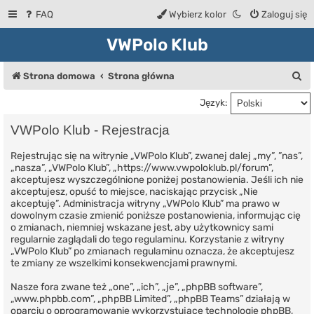
FAQ
Wybierz kolor
Zaloguj się
VWPolo Klub
S
Strona domowa
Strona główna
z
Język:
u
VWPolo Klub - Rejestracja
k
Rejestrując się na witrynie „VWPolo Klub”, zwanej dalej „my”, ”nas”,
a
„nasza”, „VWPolo Klub”, „https://www.vwpoloklub.pl/forum”,
j
akceptujesz wyszczególnione poniżej postanowienia. Jeśli ich nie
akceptujesz, opuść to miejsce, naciskając przycisk „Nie
akceptuję”. Administracja witryny „VWPolo Klub” ma prawo w
dowolnym czasie zmienić poniższe postanowienia, informując cię
o zmianach, niemniej wskazane jest, aby użytkownicy sami
regularnie zaglądali do tego regulaminu. Korzystanie z witryny
„VWPolo Klub” po zmianach regulaminu oznacza, że akceptujesz
te zmiany ze wszelkimi konsekwencjami prawnymi.
Nasze fora zwane też „one”, „ich”, „je”, „phpBB software”,
„www.phpbb.com”, „phpBB Limited”, „phpBB Teams” działają w
oparciu o oprogramowanie wykorzystujące technologię phpBB,