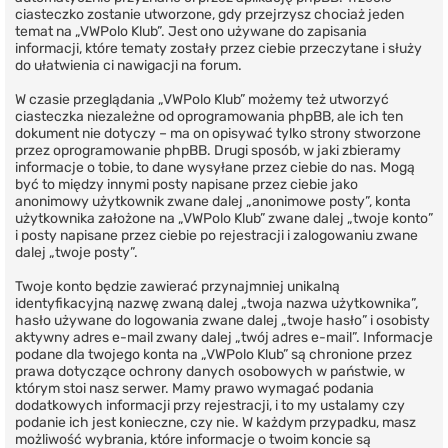
ciasteczko zostanie utworzone, gdy przejrzysz chociaż jeden
temat na „VWPolo Klub”. Jest ono używane do zapisania
informacji, które tematy zostały przez ciebie przeczytane i służy
do ułatwienia ci nawigacji na forum.
W czasie przeglądania „VWPolo Klub” możemy też utworzyć
ciasteczka niezależne od oprogramowania phpBB, ale ich ten
dokument nie dotyczy – ma on opisywać tylko strony stworzone
przez oprogramowanie phpBB. Drugi sposób, w jaki zbieramy
informacje o tobie, to dane wysyłane przez ciebie do nas. Mogą
być to między innymi posty napisane przez ciebie jako
anonimowy użytkownik zwane dalej „anonimowe posty”, konta
użytkownika założone na „VWPolo Klub” zwane dalej „twoje konto”
i posty napisane przez ciebie po rejestracji i zalogowaniu zwane
dalej „twoje posty”.
Twoje konto będzie zawierać przynajmniej unikalną
identyfikacyjną nazwę zwaną dalej „twoja nazwa użytkownika”,
hasło używane do logowania zwane dalej „twoje hasło” i osobisty
aktywny adres e-mail zwany dalej „twój adres e-mail”. Informacje
podane dla twojego konta na „VWPolo Klub” są chronione przez
prawa dotyczące ochrony danych osobowych w państwie, w
którym stoi nasz serwer. Mamy prawo wymagać podania
dodatkowych informacji przy rejestracji, i to my ustalamy czy
podanie ich jest konieczne, czy nie. W każdym przypadku, masz
możliwość wybrania, które informacje o twoim koncie są