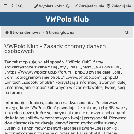
FAQ
Wybierz kolor
Zarejestruj się
Zaloguj się
VWPolo Klub
S
Strona domowa
Strona główna
z
VWPolo Klub - Zasady ochrony danych
u
osobowych
k
Ten tekst opisuje, w jaki sposób „VWPolo Klub” i firmy
stowarzyszone zwane dalej „my”, „nas”, „nasz”, „VWPolo Klub”,
a
„https://www.vwpoloklub.pl/forum” i phpBB zwane dalej „oni”,
j
„ich”, „oprogramowanie phpBB”, „www.phpbb.com”, „phpBB
Limited”, „Zespoły phpBB”, korzystają z informacji zwanymi dalej
„informacjami o tobie” zebranych w czasie dowolnej twojej sesji
na forum.
Informacje o tobie są zbierane na dwa sposoby. Po pierwsze,
przeglądanie „VWPolo Klub” powoduje, że aplikacja phpBB tworzy
kilka ciasteczek, które są małymi plikami tekstowymi pobranymi
do katalogu plików tymczasowych twojej przeglądarki. Pierwsze
dwa ciasteczka zawierają identyfikator użytkownika zwany
„user-id” i anonimowy identyfikator sesji zwany „session-id”,
automatycznie przyznane ci przez aplikację phpBB. Trzecie