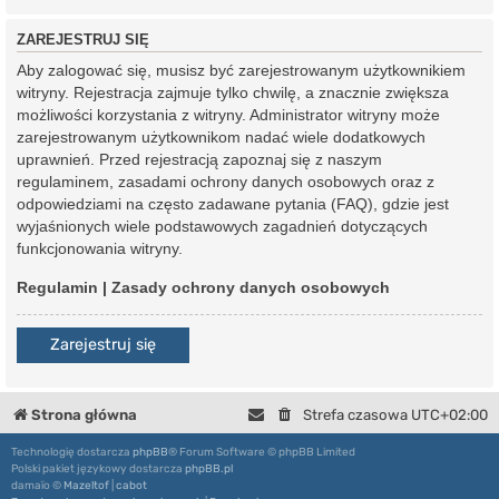
ZAREJESTRUJ SIĘ
Aby zalogować się, musisz być zarejestrowanym użytkownikiem
witryny. Rejestracja zajmuje tylko chwilę, a znacznie zwiększa
możliwości korzystania z witryny. Administrator witryny może
zarejestrowanym użytkownikom nadać wiele dodatkowych
uprawnień. Przed rejestracją zapoznaj się z naszym
regulaminem, zasadami ochrony danych osobowych oraz z
odpowiedziami na często zadawane pytania (FAQ), gdzie jest
wyjaśnionych wiele podstawowych zagadnień dotyczących
funkcjonowania witryny.
Regulamin
|
Zasady ochrony danych osobowych
Zarejestruj się
Strona główna
Strefa czasowa
UTC+02:00
Technologię dostarcza
phpBB
® Forum Software © phpBB Limited
Polski pakiet językowy dostarcza
phpBB.pl
damaïo ©
Mazeltof
|
cabot