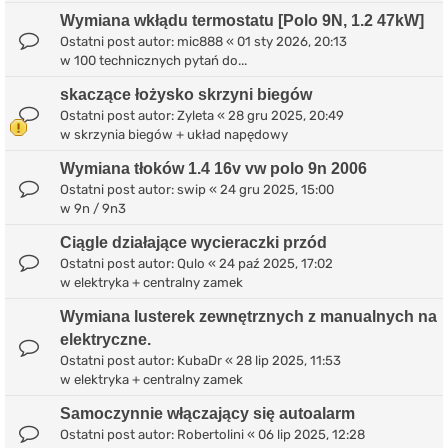
Wymiana wkłądu termostatu [Polo 9N, 1.2 47kW]
Ostatni post autor:
mic888
«
01 sty 2026, 20:13
w
100 technicznych pytań do...
skaczące łożysko skrzyni biegów
Ostatni post autor:
Zyleta
«
28 gru 2025, 20:49
w
skrzynia biegów + układ napędowy
Wymiana tłoków 1.4 16v vw polo 9n 2006
Ostatni post autor:
swip
«
24 gru 2025, 15:00
w
9n / 9n3
Ciągle działające wycieraczki przód
Ostatni post autor:
Qulo
«
24 paź 2025, 17:02
w
elektryka + centralny zamek
Wymiana lusterek zewnętrznych z manualnych na
elektryczne.
Ostatni post autor:
KubaDr
«
28 lip 2025, 11:53
w
elektryka + centralny zamek
Samoczynnie włączający się autoalarm
Ostatni post autor:
Robertolini
«
06 lip 2025, 12:28