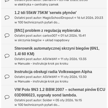
w
elektryka + centralny zamek
1.2 tdi 55kW 75KM 'serwis płynów'
Ostatni post autor:
MagicSchoolDropout
«
16 lut 2026, 20:23
w
100 technicznych pytań do...
[6N1] problem z regulacją wybieraka
Ostatni post autor:
carlos007
«
01 lut 2026, 15:41
w
skrzynia biegów + układ napędowy
Sterownik automatycznej skrzyni biegów (6N1,
1.4l 60 KM)
Ostatni post autor:
ASVW6N1
«
11 sty 2026, 13:35
w
Manuale - instrukcje krok po kroku
Instrukcja obsługi radia Volkswagen Alpha
Ostatni post autor:
ASVW6N1
«
11 sty 2026, 13:30
w
Manuale - instrukcje krok po kroku
VW Polo 9N3 1.2 BBM 2007 – schemat pinów ECU
03D906023, sygnały sond lambda.
Ostatni post autor:
Solder
«
05 sty 2026, 16:15
w
100 technicznych pytań do...