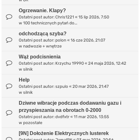
Ogrzewanie. Klapy?
Ostatni post autor:
Chris1221
«
15 lip 2026, 7:50
w
100 technicznych pytań do...
odchodzącą szyba?
Ostatni post autor:
polon
«
16 cze 2026, 21:07
w
nadwozie + wnętrze
Wąż podcisnienia
Ostatni post autor:
Krzychu 19990
«
24 maja 2026, 12:42
w
silnik
Help
Ostatni post autor:
szpulo
«
20 mar 2026, 21:47
w
silnik
Dziwne wibracje podczas dodawaniu gazu i
przyspieszania na obrotach 0-2000
Ostatni post autor:
dvdfxtr
«
11 mar 2026, 13:55
w
pozostałe
[9N] Dołożenie Elektrycznych lusterek
Ostatni post autor:
Jamal9N
«
03 mar 2026, 20:56