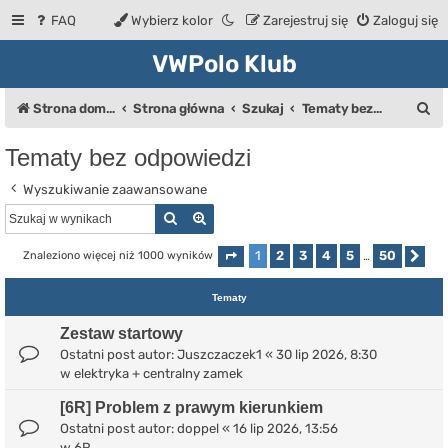
FAQ
Wybierz kolor
Zarejestruj się
Zaloguj się
VWPolo Klub
S
Strona domowa
Strona główna
Szukaj
Tematy bez odpowiedzi
z
Tematy bez odpowiedzi
u
Wyszukiwanie zaawansowane
k
Szukaj
Wyszukiwanie zaawansowane
a
j
1
2
3
4
5
50
Znaleziono więcej niż 1000 wyników
Strona
1
z
50
…
Na
Tematy
Zestaw startowy
Ostatni post autor:
Juszczaczek1
«
30 lip 2026, 8:30
w
elektryka + centralny zamek
[6R] Problem z prawym kierunkiem
Ostatni post autor:
doppel
«
16 lip 2026, 13:56
w
6R