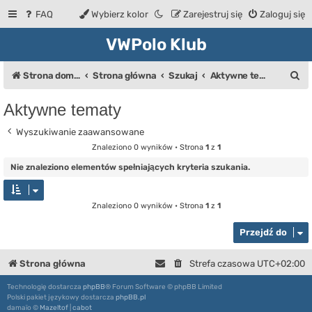
FAQ
Wybierz kolor
Zarejestruj się
Zaloguj się
VWPolo Klub
S
Strona domowa
Strona główna
Szukaj
Aktywne tematy
z
Aktywne tematy
u
Wyszukiwanie zaawansowane
k
Znaleziono 0 wyników • Strona
1
z
1
a
Nie znaleziono elementów spełniających kryteria szukania.
j
Znaleziono 0 wyników • Strona
1
z
1
Przejdź do
Strona główna
Strefa czasowa
UTC+02:00
Technologię dostarcza
phpBB
® Forum Software © phpBB Limited
Polski pakiet językowy dostarcza
phpBB.pl
damaïo ©
Mazeltof
|
cabot