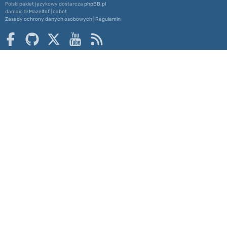
Polski pakiet językowy dostarcza
phpBB.pl
damaïo ©
Mazeltof
|
cabot
Zasady ochrony danych osobowych
|
Regulamin