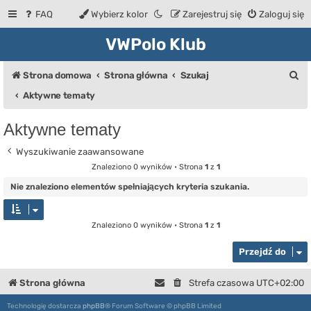
FAQ
Wybierz kolor
Zarejestruj się
Zaloguj się
VWPolo Klub
S
Strona domowa
Strona główna
Szukaj
z
Aktywne tematy
u
Aktywne tematy
k
Wyszukiwanie zaawansowane
a
Znaleziono 0 wyników • Strona
1
z
1
j
Nie znaleziono elementów spełniających kryteria szukania.
Znaleziono 0 wyników • Strona
1
z
1
Przejdź do
Strona główna
Strefa czasowa
UTC+02:00
Technologię dostarcza
phpBB
® Forum Software © phpBB Limited