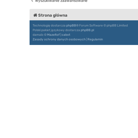
Wyszukiwanie zaawansowane
Strona główna
Technologię dostarcza
phpBB
® Forum Software © phpBB Limited
Polski pakiet językowy dostarcza
phpBB.pl
damaïo ©
Mazeltof
|
cabot
Zasady ochrony danych osobowych
|
Regulamin