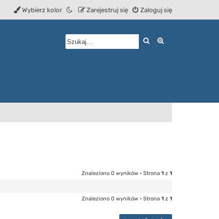
Wybierz kolor
Zarejestruj się
Zaloguj się
Szukaj
Wyszukiwanie z
Znaleziono 0 wyników • Strona
1
z
1
Znaleziono 0 wyników • Strona
1
z
1