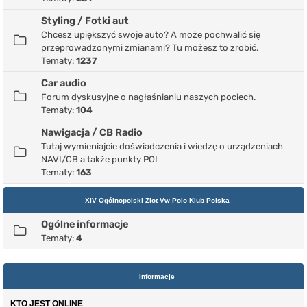
Styling / Fotki aut
Chcesz upiększyć swoje auto? A może pochwalić się
przeprowadzonymi zmianami? Tu możesz to zrobić.
Tematy:
1237
Car audio
Forum dyskusyjne o nagłaśnianiu naszych pociech.
Tematy:
104
Nawigacja / CB Radio
Tutaj wymieniajcie doświadczenia i wiedzę o urządzeniach
NAVI/CB a także punkty POI
Tematy:
163
XIV Ogólnopolski Zlot Vw Polo Klub Polska
Ogólne informacje
Tematy:
4
Informacje
KTO JEST ONLINE