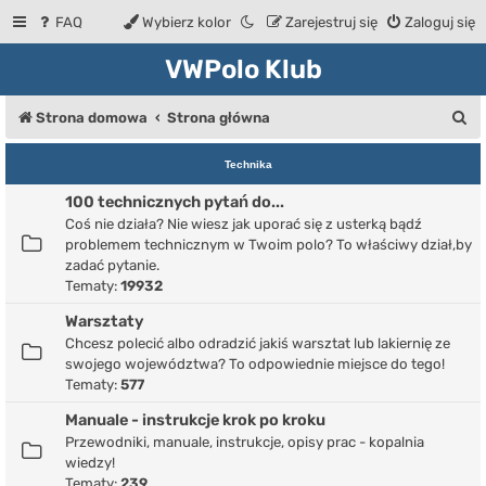
FAQ
Wybierz kolor
Zarejestruj się
Zaloguj się
VWPolo Klub
S
Strona domowa
Strona główna
z
Technika
u
100 technicznych pytań do...
k
Coś nie działa? Nie wiesz jak uporać się z usterką bądź
a
problemem technicznym w Twoim polo? To właściwy dział,by
zadać pytanie.
j
Tematy:
19932
Warsztaty
Chcesz polecić albo odradzić jakiś warsztat lub lakiernię ze
swojego województwa? To odpowiednie miejsce do tego!
Tematy:
577
Manuale - instrukcje krok po kroku
Przewodniki, manuale, instrukcje, opisy prac - kopalnia
wiedzy!
Tematy:
239