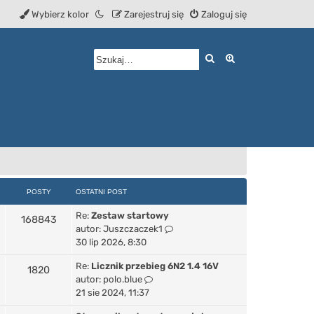
Wybierz kolor
Zarejestruj się
Zaloguj się
Szukaj
Wyszukiwanie z
POSTY
OSTATNI POST
Re:
Zestaw startowy
168843
W
autor:
Juszczaczek1
y
30 lip 2026, 8:30
ś
Re:
Licznik przebieg 6N2 1.4 16V
w
1820
W
autor:
polo.blue
i
y
21 sie 2024, 11:37
e
ś
t