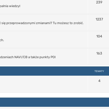
239
palnia wiedzy!
1237
 się przeprowadzonymi zmianami? Tu możesz to zrobić.
104
ch.
163
ządzeniach NAVI/CB a także punkty POI
TEMATY
4