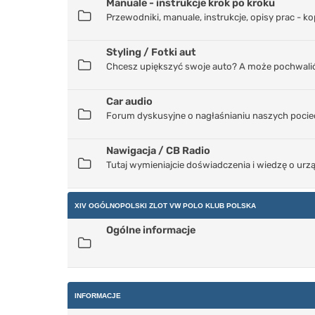
Manuale - instrukcje krok po kroku
Przewodniki, manuale, instrukcje, opisy prac - ko
Styling / Fotki aut
Chcesz upiększyć swoje auto? A może pochwalić
Car audio
Forum dyskusyjne o nagłaśnianiu naszych pocie
Nawigacja / CB Radio
Tutaj wymieniajcie doświadczenia i wiedzę o ur
XIV OGÓLNOPOLSKI ZLOT VW POLO KLUB POLSKA
Ogólne informacje
INFORMACJE