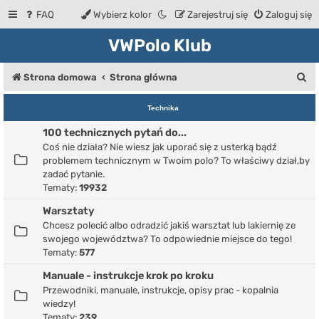
FAQ
Wybierz kolor
Zarejestruj się
Zaloguj się
VWPolo Klub
S
Strona domowa
Strona główna
z
Technika
u
100 technicznych pytań do...
k
Coś nie działa? Nie wiesz jak uporać się z usterką bądź
a
problemem technicznym w Twoim polo? To właściwy dział,by
zadać pytanie.
j
Tematy:
19932
Warsztaty
Chcesz polecić albo odradzić jakiś warsztat lub lakiernię ze
swojego województwa? To odpowiednie miejsce do tego!
Tematy:
577
Manuale - instrukcje krok po kroku
Przewodniki, manuale, instrukcje, opisy prac - kopalnia
wiedzy!
Tematy:
239