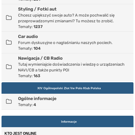
Styling / Fotki aut
Chcesz upiększyć swoje auto? A może pochwalić się
przeprowadzonymi zmianami? Tu możesz to zrobić.
Tematy:
1237
Car audio
Forum dyskusyjne o nagłaśnianiu naszych pociech.
Tematy:
104
Nawigacja / CB Radio
Tutaj wymieniajcie doświadczenia i wiedzę o urządzeniach
NAVI/CB a także punkty POI
Tematy:
163
XIV Ogólnopolski Zlot Vw Polo Klub Polska
Ogólne informacje
Tematy:
4
Informacje
KTO JEST ONLINE