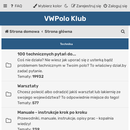
FAQ
Wybierz kolor
Zarejestruj się
Zaloguj się
VWPolo Klub
S
Strona domowa
Strona główna
z
Technika
u
100 technicznych pytań do...
k
Coś nie działa? Nie wiesz jak uporać się z usterką bądź
a
problemem technicznym w Twoim polo? To właściwy dział,by
zadać pytanie.
j
Tematy:
19932
Warsztaty
Chcesz polecić albo odradzić jakiś warsztat lub lakiernię ze
swojego województwa? To odpowiednie miejsce do tego!
Tematy:
577
Manuale - instrukcje krok po kroku
Przewodniki, manuale, instrukcje, opisy prac - kopalnia
wiedzy!
Tematy:
239