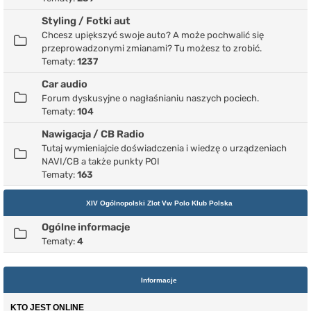
Styling / Fotki aut
Chcesz upiększyć swoje auto? A może pochwalić się
przeprowadzonymi zmianami? Tu możesz to zrobić.
Tematy:
1237
Car audio
Forum dyskusyjne o nagłaśnianiu naszych pociech.
Tematy:
104
Nawigacja / CB Radio
Tutaj wymieniajcie doświadczenia i wiedzę o urządzeniach
NAVI/CB a także punkty POI
Tematy:
163
XIV Ogólnopolski Zlot Vw Polo Klub Polska
Ogólne informacje
Tematy:
4
Informacje
KTO JEST ONLINE