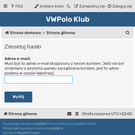
FAQ
Wybierz kolor
Zarejestruj się
Zaloguj się
VWPolo Klub
S
Strona domowa
Strona główna
z
Zresetuj hasło
u
Adres e-mail:
k
Musi być to adres e-mail skojarzony z twoim kontem. Jeśli nie był
a
zmieniany z poziomu panelu zarządzania kontem, jest to adres
podany w czasie rejestracji.
j
Strona główna
Strefa czasowa
UTC+02:00
Technologię dostarcza
phpBB
® Forum Software © phpBB Limited
Polski pakiet językowy dostarcza
phpBB.pl
damaïo ©
Mazeltof
|
cabot