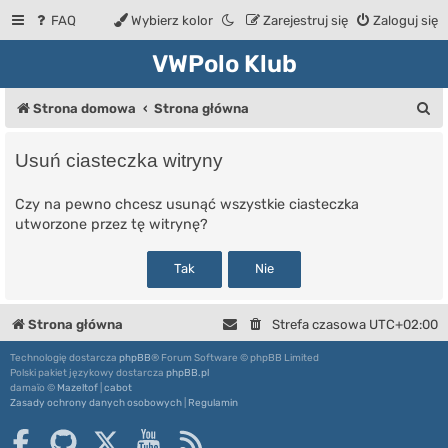
FAQ
Wybierz kolor
Zarejestruj się
Zaloguj się
VWPolo Klub
S
Strona domowa
Strona główna
z
Usuń ciasteczka witryny
u
k
Czy na pewno chcesz usunąć wszystkie ciasteczka
utworzone przez tę witrynę?
a
j
Strona główna
Strefa czasowa
UTC+02:00
Technologię dostarcza
phpBB
® Forum Software © phpBB Limited
Polski pakiet językowy dostarcza
phpBB.pl
damaïo ©
Mazeltof
|
cabot
Zasady ochrony danych osobowych
|
Regulamin