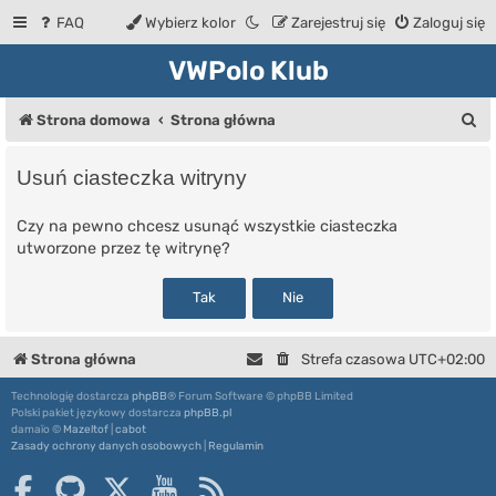
FAQ
Wybierz kolor
Zarejestruj się
Zaloguj się
VWPolo Klub
S
Strona domowa
Strona główna
z
Usuń ciasteczka witryny
u
k
Czy na pewno chcesz usunąć wszystkie ciasteczka
utworzone przez tę witrynę?
a
j
Strona główna
Strefa czasowa
UTC+02:00
Technologię dostarcza
phpBB
® Forum Software © phpBB Limited
Polski pakiet językowy dostarcza
phpBB.pl
damaïo ©
Mazeltof
|
cabot
Zasady ochrony danych osobowych
|
Regulamin