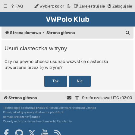
FAQ
Wybierz kolor
Zarejestruj się
Zaloguj się
VWPolo Klub
S
Strona domowa
Strona główna
z
Usuń ciasteczka witryny
u
k
Czy na pewno chcesz usunąć wszystkie ciasteczka
utworzone przez tę witrynę?
a
j
Strona główna
Strefa czasowa
UTC+02:00
Technologię dostarcza
phpBB
® Forum Software © phpBB Limited
Polski pakiet językowy dostarcza
phpBB.pl
damaïo ©
Mazeltof
|
cabot
Zasady ochrony danych osobowych
|
Regulamin