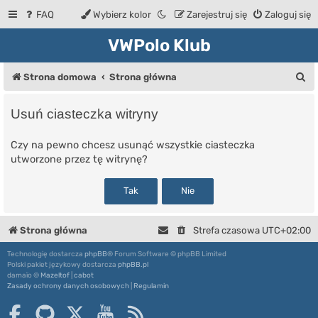
FAQ
Wybierz kolor
Zarejestruj się
Zaloguj się
VWPolo Klub
S
Strona domowa
Strona główna
z
Usuń ciasteczka witryny
u
k
Czy na pewno chcesz usunąć wszystkie ciasteczka
utworzone przez tę witrynę?
a
j
Strona główna
Strefa czasowa
UTC+02:00
Technologię dostarcza
phpBB
® Forum Software © phpBB Limited
Polski pakiet językowy dostarcza
phpBB.pl
damaïo ©
Mazeltof
|
cabot
Zasady ochrony danych osobowych
|
Regulamin