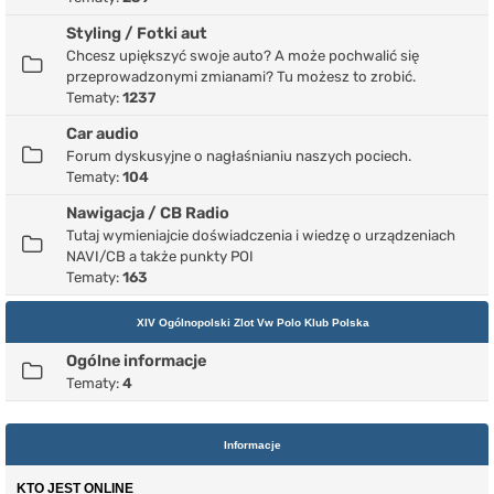
Styling / Fotki aut
Chcesz upiększyć swoje auto? A może pochwalić się
przeprowadzonymi zmianami? Tu możesz to zrobić.
Tematy:
1237
Car audio
Forum dyskusyjne o nagłaśnianiu naszych pociech.
Tematy:
104
Nawigacja / CB Radio
Tutaj wymieniajcie doświadczenia i wiedzę o urządzeniach
NAVI/CB a także punkty POI
Tematy:
163
XIV Ogólnopolski Zlot Vw Polo Klub Polska
Ogólne informacje
Tematy:
4
Informacje
KTO JEST ONLINE