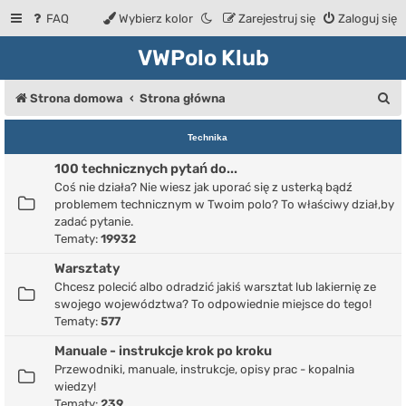
FAQ
Wybierz kolor
Zarejestruj się
Zaloguj się
VWPolo Klub
S
Strona domowa
Strona główna
z
Technika
u
100 technicznych pytań do...
k
Coś nie działa? Nie wiesz jak uporać się z usterką bądź
a
problemem technicznym w Twoim polo? To właściwy dział,by
zadać pytanie.
j
Tematy:
19932
Warsztaty
Chcesz polecić albo odradzić jakiś warsztat lub lakiernię ze
swojego województwa? To odpowiednie miejsce do tego!
Tematy:
577
Manuale - instrukcje krok po kroku
Przewodniki, manuale, instrukcje, opisy prac - kopalnia
wiedzy!
Tematy:
239